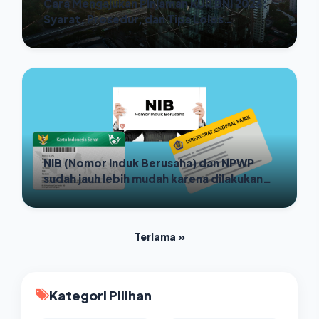
Cara Mengajukan Pinjaman KUR BNI 2026:
Syarat, Prosedur, dan Tips Lolos
Verifikasi
NIB (Nomor Induk Berusaha) dan NPWP
sudah jauh lebih mudah karena dilakukan
secara digital dan gratis
Terlama »
Kategori Pilihan