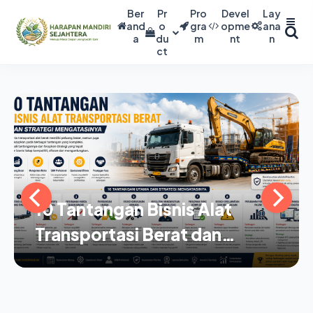
Ber
Pr
Pro
Devel
Lay
and
o
gra
opme
ana
a
du
m
nt
n
ct
10 Tantangan Bisnis Alat
Transportasi Berat dan
Strategi Mengatasinya