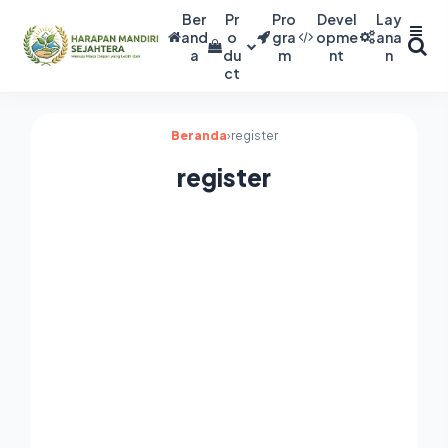
Ber
Pr
Pro
Devel
Lay
and
o
gra
opme
ana
a
du
m
nt
n
ct
Beranda
›
register
register