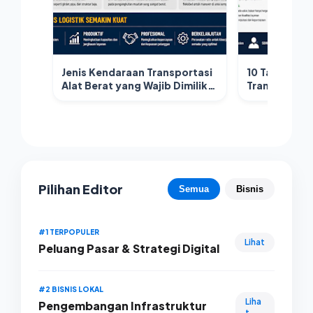
Jenis Kendaraan Transportasi
10 Tantangan
Alat Berat yang Wajib Dimiliki
Transportasi
Perusahaan Logistik
Strategi Me
Pilihan Editor
Semua
Bisnis
#1 TERPOPULER
Lihat
Peluang Pasar & Strategi Digital
#2 BISNIS LOKAL
Liha
Pengembangan Infrastruktur
t