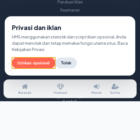
Panduan Iklan
Keamanan
Buku
Privasi dan iklan
Tanggung Jawab
Peta Situs
HMS menggunakan statistik dan script iklan opsional. Anda
dapat menolak dan tetap memakai fungsi utama situs. Baca
Kebijakan Privasi
.
Izinkan opsional
Tolak
Tentang Kami
Kebijakan Privasi
Beranda
Premium
Masuk
Daftar
Persyaratan Layanan
Kontak
Pengaturan Privasi
© 2026 Harapan Mandiri Sejahtera. Hak cipta dilindungi.