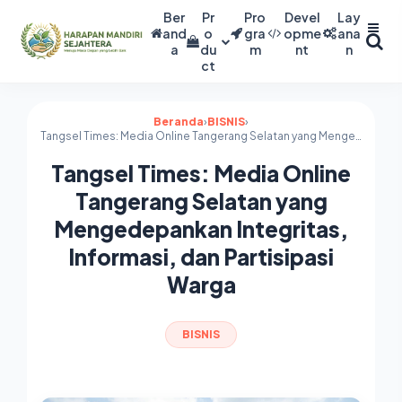
Ber
Pr
Pro
Devel
Lay
and
o
gra
opme
ana
a
du
m
nt
n
ct
Beranda
›
BISNIS
›
Tangsel Times: Media Online Tangerang Selatan yang Mengedepankan Integritas, Informasi, dan Partisipasi Warga
Tangsel Times: Media Online
Tangerang Selatan yang
Mengedepankan Integritas,
Informasi, dan Partisipasi
Warga
BISNIS