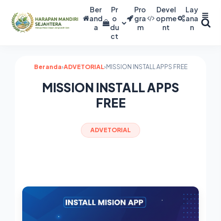
Ber
Pr
Pro
Devel
Lay
and
o
gra
opme
ana
a
du
m
nt
n
ct
Beranda
›
ADVETORIAL
›
MISSION INSTALL APPS FREE
MISSION INSTALL APPS
FREE
ADVETORIAL