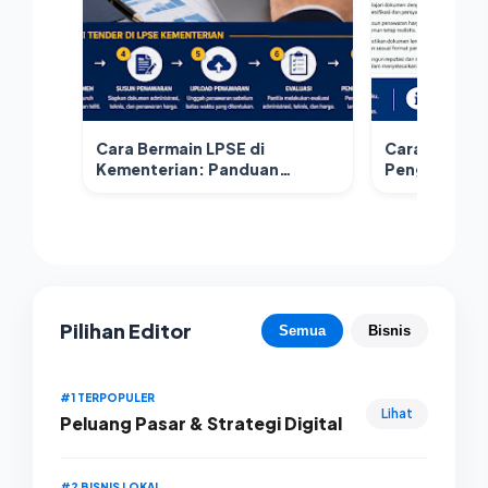
Cara Bermain LPSE di
Cara Bermai
Kementerian: Panduan
Pengadaan L
Lengkap Mengikuti Tender
Kabupaten/
Pengadaan Pemerintah Pusat
Lengkap unt
Pilihan Editor
Semua
Bisnis
#1 TERPOPULER
Lihat
Peluang Pasar & Strategi Digital
#2 BISNIS LOKAL