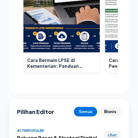
Cara Bermain LPSE di
Cara Bermai
Kementerian: Panduan
Pengadaan L
Lengkap Mengikuti Tender
Kabupaten/
Pengadaan Pemerintah Pusat
Lengkap unt
Pilihan Editor
Semua
Bisnis
#1 TERPOPULER
Lihat
Peluang Pasar & Strategi Digital