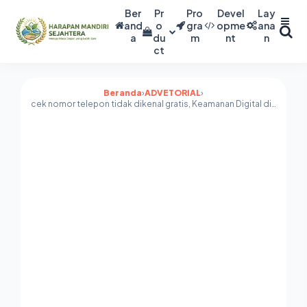
Ber
Pr
Pro
Devel
Lay
and
o
gra
opme
ana
a
du
m
nt
n
ct
Beranda
›
ADVETORIAL
›
cek nomor telepon tidak dikenal gratis, Keamanan Digital di Ujung Jari: Selami Kecanggihan Valid.id