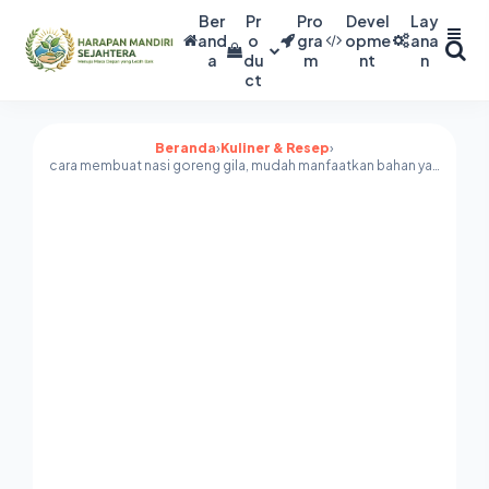
Ber
Pr
Pro
Devel
Lay
and
o
gra
opme
ana
a
du
m
nt
n
ct
Beranda
›
Kuliner & Resep
›
cara membuat nasi goreng gila, mudah manfaatkan bahan yang ada di kulkas kamu