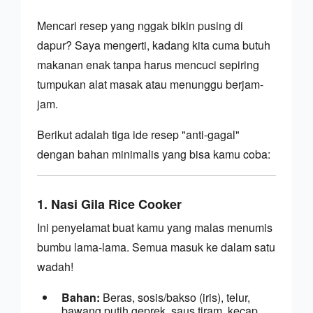
G
Mencari resep yang nggak bikin pusing di 
dapur? Saya mengerti, kadang kita cuma butuh 
e
makanan enak tanpa harus mencuci sepiring 
m
tumpukan alat masak atau menunggu berjam-
i
jam.
n
Berikut adalah tiga ide resep "anti-gagal" 
i
dengan bahan minimalis yang bisa kamu coba:
b
e
1. Nasi Gila Rice Cooker
r
Ini penyelamat buat kamu yang malas menumis 
bumbu lama-lama. Semua masuk ke dalam satu 
k
wadah!
a
Bahan:
 Beras, sosis/bakso (iris), telur, 
t
bawang putih geprek, saus tiram, kecap 