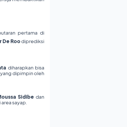
utaran pertama di
r De Roo
diprediksi
nta
diharapkan bisa
yang dipimpin oleh
oussa Sidibe
dan
 area sayap.