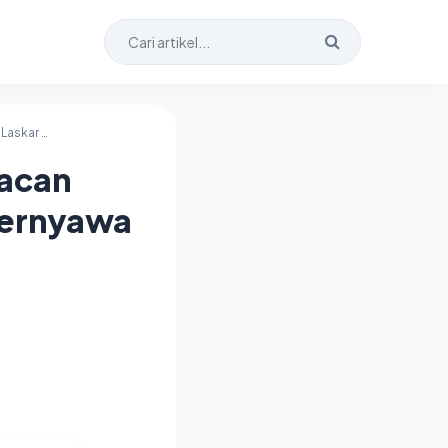
Persija Jakarta vs Persis Solo – Macan Kemayoran Jaga Tahta, Laskar Sambernyawa Cari Celah
Macan
bernyawa