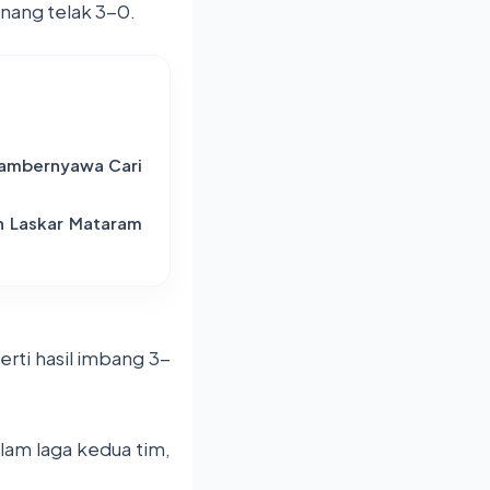
nang telak 3-0.
 Sambernyawa Cari
h Laskar Mataram
rti hasil imbang 3-
lam laga kedua tim,