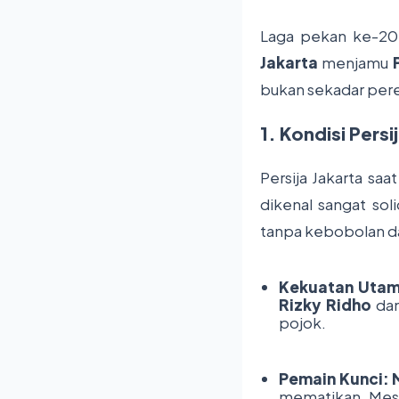
Laga pekan ke-20
Jakarta
menjamu
bukan sekadar pere
1. Kondisi Persi
Persija Jakarta saa
dikenal sangat so
tanpa kebobolan d
Kekuatan Utam
Rizky Ridho
da
pojok.
Pemain Kunci:
mematikan. Mes