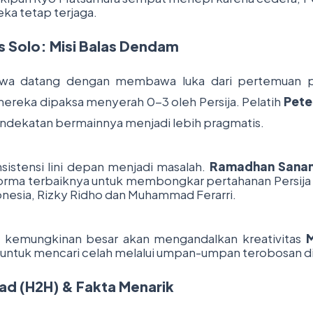
eka tetap terjaga.
is Solo: Misi Balas Dendam
wa datang dengan membawa luka dari pertemuan p
ereka dipaksa menyerah 0-3 oleh Persija. Pelatih
Pete
dekatan bermainnya menjadi lebih pragmatis.
istensi lini depan menjadi masalah.
Ramadhan Sana
orma terbaiknya untuk membongkar pertahanan Persija 
onesia, Rizky Ridho dan Muhammad Ferarri.
 kemungkinan besar akan mengandalkan kreativitas
M
untuk mencari celah melalui umpan-umpan terobosan di
d (H2H) & Fakta Menarik