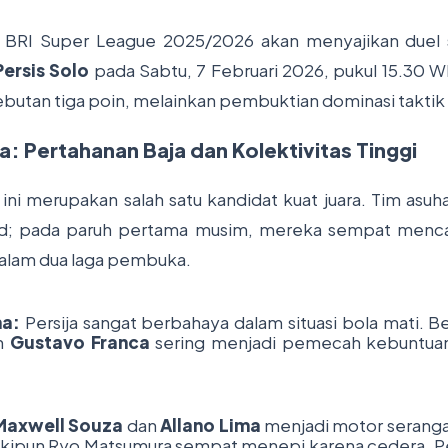
 BRI Super League 2025/2026 akan menyajikan duel 
Persis Solo
pada Sabtu, 7 Februari 2026, pukul 15.30 WI
butan tiga poin, melainkan pembuktian dominasi taktik 
ja: Pertahanan Baja dan Kolektivitas Tinggi
t ini merupakan salah satu kandidat kuat juara. Tim asu
lid; pada paruh pertama musim, mereka sempat menca
alam dua laga pembuka.
a:
Persija sangat berbahaya dalam situasi bola mati. B
n
Gustavo Franca
sering menjadi pemecah kebuntuan
Maxwell Souza
dan
Allano Lima
menjadi motor seranga
kipun Ryo Matsumura sempat menepi karena cedera, P