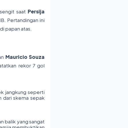
sengit saat
Persija
B. Pertandingan ini
di papan atas.
han
Mauricio Souza
tatkan rekor 7 gol
ek jangkung seperti
 dari skema sepak
n balik yang sangat
ersija membuktikan