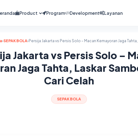
eranda
Product
Program
Development
Layanan
a
›
SEPAK BOLA
›
ija Jakarta vs Persis Solo – 
an Jaga Tahta, Laskar Sam
Cari Celah
SEPAK BOLA