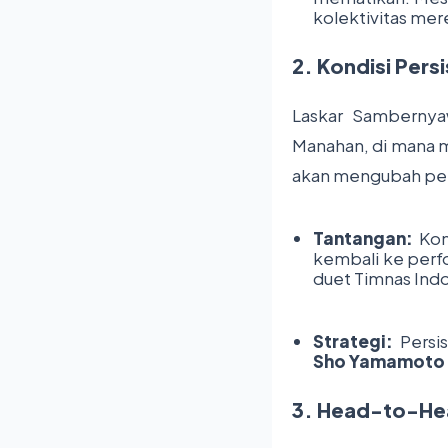
kolektivitas mer
2. Kondisi Pers
Laskar Sambernya
Manahan, di mana m
akan mengubah pen
Tantangan:
Kons
kembali ke perf
duet Timnas Ind
Strategi:
Persis
Sho Yamamoto
3. Head-to-Hea