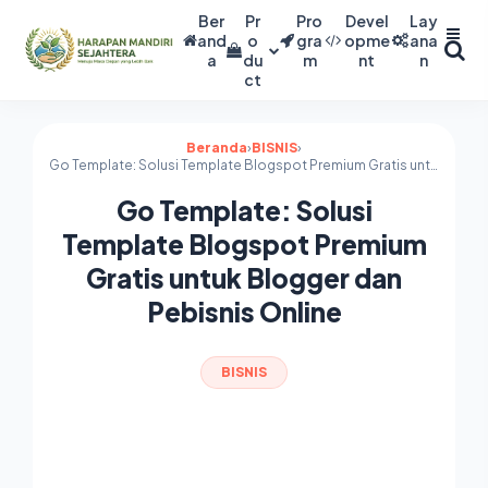
Ber
Pr
Pro
Devel
Lay
and
o
gra
opme
ana
a
du
m
nt
n
ct
Beranda
›
BISNIS
›
Go Template: Solusi Template Blogspot Premium Gratis untuk Blogger dan Pebisnis Online
Go Template: Solusi
Template Blogspot Premium
Gratis untuk Blogger dan
Pebisnis Online
BISNIS