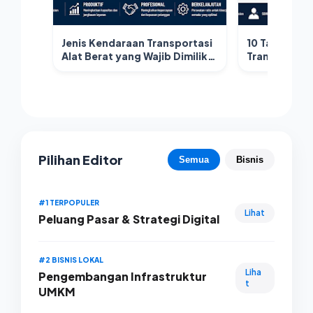
Jenis Kendaraan Transportasi
10 Tantangan
Alat Berat yang Wajib Dimiliki
Transportasi
Perusahaan Logistik
Strategi Me
Pilihan Editor
Semua
Bisnis
#1 TERPOPULER
Lihat
Peluang Pasar & Strategi Digital
#2 BISNIS LOKAL
Liha
Pengembangan Infrastruktur
t
UMKM