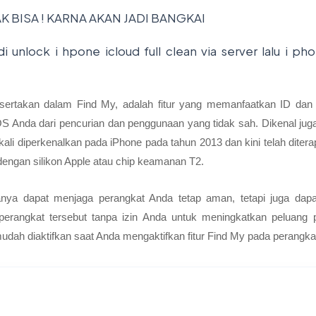
K BISA ! KARNA AKAN JADI BANGKAI
i unlock i hpone icloud full clean via server lalu i p
disertakan dalam Find My, adalah fitur yang memanfaatkan ID dan 
OS Anda dari pencurian dan penggunaan yang tidak sah. Dikenal juga
a kali diperkenalkan pada iPhone pada tahun 2013 dan kini telah dite
engan silikon Apple atau chip keamanan T2.
hanya dapat menjaga perangkat Anda tetap aman, tetapi juga dap
perangkat tersebut tanpa izin Anda untuk meningkatkan peluang 
udah diaktifkan saat Anda mengaktifkan fitur Find My pada perangka