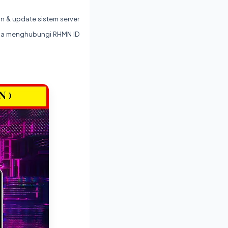
 & update sistem server
bisa menghubungi RHMN ID