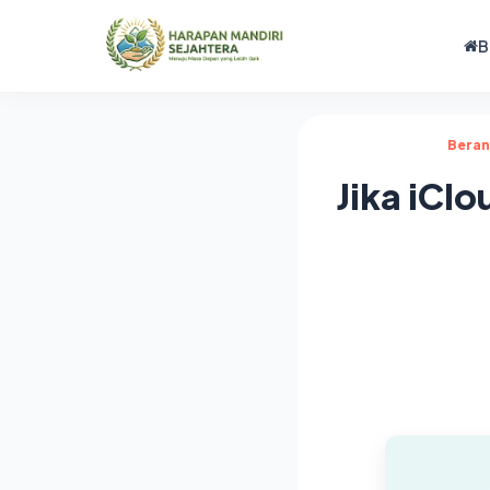
B
Bera
Jika iCl