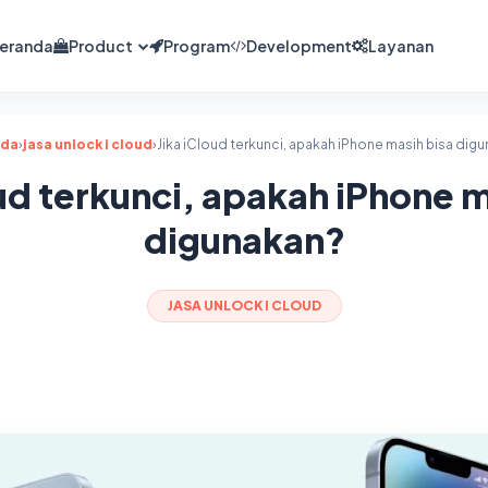
eranda
Product
Program
Development
Layanan
nda
›
jasa unlock i cloud
›
Jika iCloud terkunci, apakah iPhone masih bisa dig
oud terkunci, apakah iPhone m
digunakan?
JASA UNLOCK I CLOUD