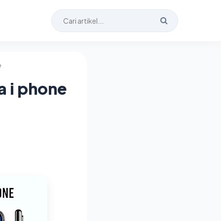
e
a i phone