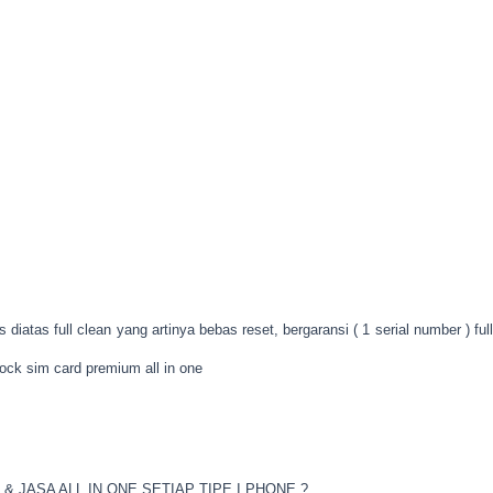
 diatas full clean yang artinya bebas reset, bergaransi ( 1 serial number ) full
ock sim card premium all in one
& JASA ALL IN ONE SETIAP TIPE I PHONE ?