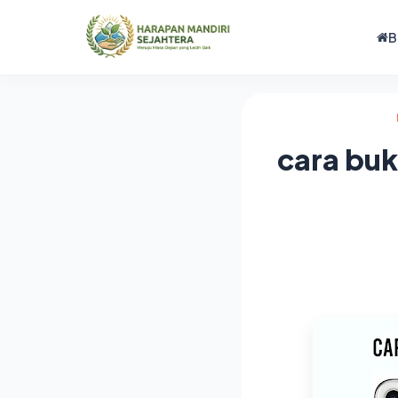
B
cara buk