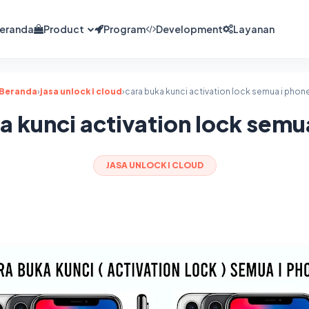
eranda
Product
Program
Development
Layanan
Beranda
›
jasa unlock i cloud
›
cara buka kunci activation lock semua i phon
a kunci activation lock semu
JASA UNLOCK I CLOUD