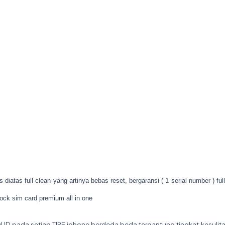
 diatas full clean yang artinya bebas reset, bergaransi ( 1 serial number ) full
ock sim card premium all in one
D pada setiap TIPE iphone berdeda beda tergantung tingkat kesulitan