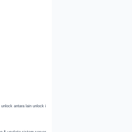
 unlock antara lain unlock i
 & update sistem server