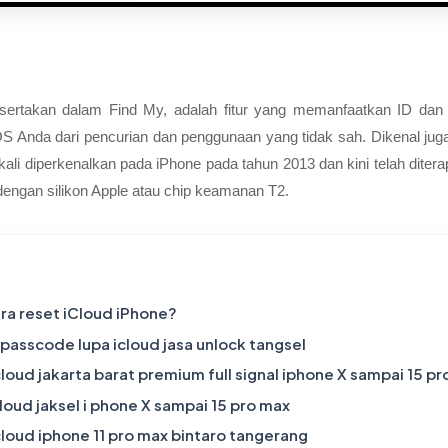
disertakan dalam Find My, adalah fitur yang memanfaatkan ID dan 
OS Anda dari pencurian dan penggunaan yang tidak sah. Dikenal juga
a kali diperkenalkan pada iPhone pada tahun 2013 dan kini telah dite
engan silikon Apple atau chip keamanan T2.
ra reset iCloud iPhone?
 passcode lupa icloud jasa unlock tangsel
 cloud jakarta barat premium full signal iphone X sampai 15 p
cloud jaksel i phone X sampai 15 pro max
 cloud iphone 11 pro max bintaro tangerang