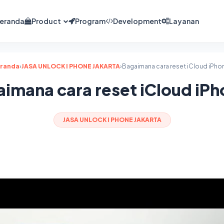
eranda
Product
Program
Development
Layanan
randa
›
JASA UNLOCK I PHONE JAKARTA
›
Bagaimana cara reset iCloud iPho
imana cara reset iCloud iP
JASA UNLOCK I PHONE JAKARTA