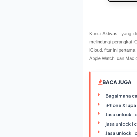
Kunci Aktivasi, yang 
melindungi perangkat i
iCloud, fitur ini pertam
Apple Watch, dan Mac d
BACA JUGA
Bagaimana ca
iPhone X lupa
Jasa unlock i
jasa unlock i 
Jasa unlock i