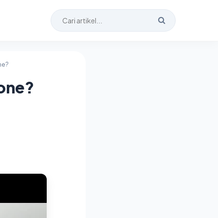
ne?
hone?