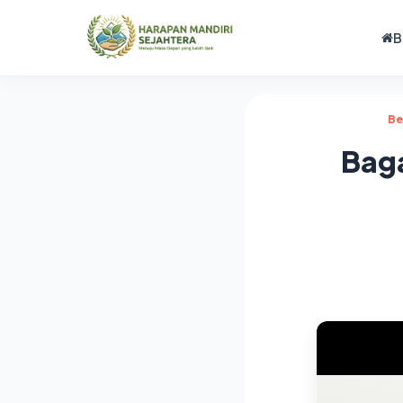
B
Be
Baga