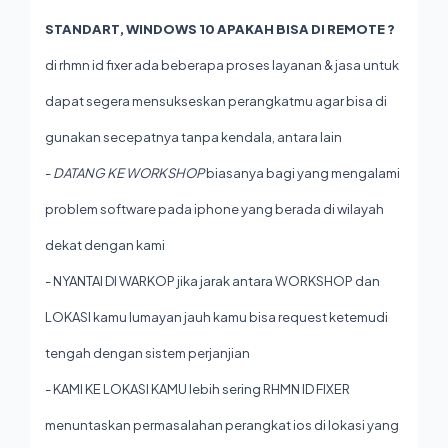
STANDART, WINDOWS 10 APAKAH BISA DI REMOTE ?
di rhmn id fixer ada beberapa proses layanan & jasa untuk
dapat segera mensukseskan perangkatmu agar bisa di
gunakan secepatnya tanpa kendala, antara lain
-
DATANG KE WORKSHOP
biasanya bagi yang mengalami
problem software pada iphone yang berada di wilayah
dekat dengan kami
- NYANTAI DI WARKOP jika jarak antara WORKSHOP dan
LOKASI kamu lumayan jauh kamu bisa request ketemudi
tengah dengan sistem perjanjian
- KAMI KE LOKASI KAMU lebih sering RHMN ID FIXER
menuntaskan permasalahan perangkat ios di lokasi yang