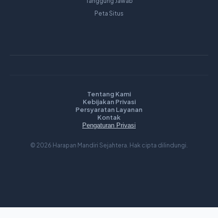
Tanggung Jawab
Peta Situs
Tentang Kami
Kebijakan Privasi
Persyaratan Layanan
Kontak
Pengaturan Privasi
© 2026 Harapan Mandiri Sejahtera. Hak cipta dilindungi.