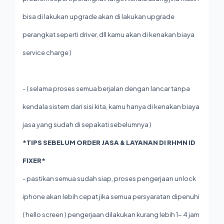
bisa di lakukan upgrade akan di lakukan upgrade
perangkat seperti driver, dll kamu akan di kenakan biaya
service charge )
- ( selama proses semua berjalan dengan lancar tanpa
kendala sistem dari sisi kita, kamu hanya di kenakan biaya
jasa yang sudah di sepakati sebelumnya )
*TIPS SEBELUM ORDER JASA & LAYANAN DI RHMN ID
FIXER*
- pastikan semua sudah siap, proses pengerjaan unlock
iphone akan lebih cepat jika semua persyaratan dipenuhi
( hello screen ) pengerjaan dilakukan kurang lebih 1- 4 jam