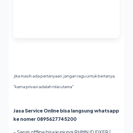
jika masih ada pertanyaan, jangan ragu untuk bertanya,
"karna privasi adalah nilai utama"
Jasa Service Online bisa langsung whatsapp
ke nomer 0895627745200
- Servis offline bisa kunjungi RHMN ID FIXER |