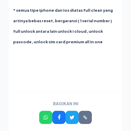
* semua tipe iphone dan ios diatas full clean yang
artinya bebas reset, bergaransi ( 1 serial number )
full unlock antara lain unlock i cloud, unlock
pascode, unlock sim card premium all in one
BAGIKAN INI