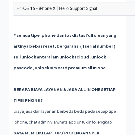
✅ iOS 16 - iPhone X | Hello Support Signal
* semua tipe iphone dan ios diatas full clean yang
artinya bebas reset, bergaransi ( 1 serial number )
full unlock antara lain unlock i cloud, unlock
pascode, unlock sim card premium all in one
BERAPA BIAYA LAYANAN & JASA ALL IN ONE SETIAP
TIPE I PHONE ?
biaya jasa dan layanan berbeda beda pada setiap tipe
iphone, chat admin via whats app untuk info lengkap
SAYA MEMILIKI LAPTOP / PC DENGAN SPEK