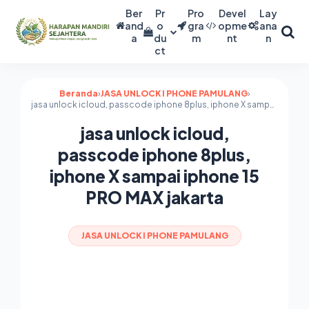
Ber
Pr
Pro
Devel
Lay
and
o
gra
opme
ana
a
du
m
nt
n
ct
Beranda
›
JASA UNLOCK I PHONE PAMULANG
›
jasa unlock icloud, passcode iphone 8plus, iphone X sampai iphone 15 PRO MAX jakarta
jasa unlock icloud,
passcode iphone 8plus,
iphone X sampai iphone 15
PRO MAX jakarta
JASA UNLOCK I PHONE PAMULANG