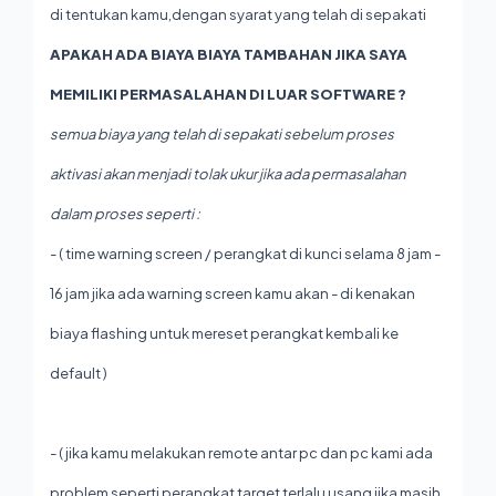
di tentukan kamu,dengan syarat yang telah di sepakati
APAKAH ADA BIAYA BIAYA TAMBAHAN JIKA SAYA
MEMILIKI PERMASALAHAN DI LUAR SOFTWARE ?
semua biaya yang telah di sepakati sebelum proses
aktivasi akan menjadi tolak ukur jika ada permasalahan
dalam proses seperti :
- ( time warning screen / perangkat di kunci selama 8 jam -
16 jam jika ada warning screen kamu akan - di kenakan
biaya flashing untuk mereset perangkat kembali ke
default )
- ( jika kamu melakukan remote antar pc dan pc kami ada
problem seperti perangkat target terlalu usang jika masih