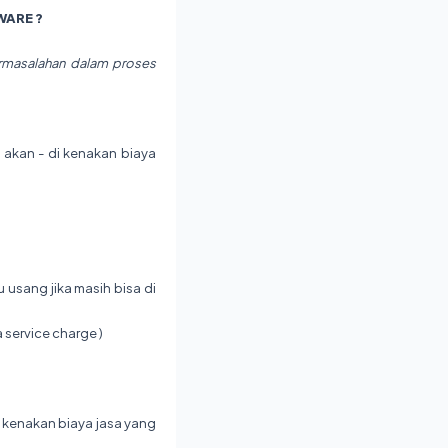
WARE ?
permasalahan dalam proses
u akan - di kenakan biaya
 usang jika masih bisa di
 service charge )
i kenakan biaya jasa yang