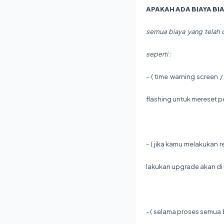
APAKAH ADA BIAYA BI
semua biaya yang telah d
seperti :
- ( time warning screen 
flashing untuk mereset p
- ( jika kamu melakukan 
lakukan upgrade akan di 
- ( selama proses semua 