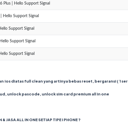
6 Plus | Hello Support Signal
| Hello Support Signal
Hello Support Signal
Hello Support Signal
Hello Support Signal
 ios diatas full clean yang artinya bebas reset, bergaransi ( 1 ser
loud, unlock pascode, unlock sim card premium all in one
& JASA ALL IN ONE SETIAP TIPE I PHONE ?