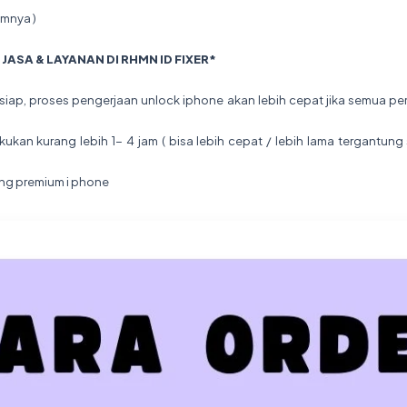
umnya )
JASA & LAYANAN DI RHMN ID FIXER*
iap, proses pengerjaan unlock iphone akan lebih cepat jika semua per
kukan kurang lebih 1- 4 jam ( bisa lebih cepat / lebih lama tergantun
ing premium i phone