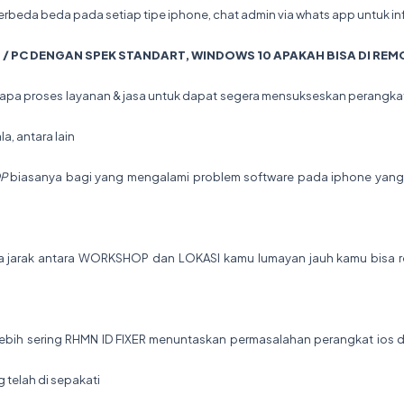
erbeda beda pada setiap tipe iphone, chat admin via whats app untuk i
 / PC DENGAN SPEK STANDART, WINDOWS 10 APAKAH BISA DI REM
berapa proses layanan & jasa untuk dapat segera mensukseskan perangka
, antara lain
P
biasanya bagi yang mengalami problem software pada iphone yang 
ka jarak antara WORKSHOP dan LOKASI kamu lumayan jauh kamu bisa 
n
ebih sering RHMN ID FIXER menuntaskan permasalahan perangkat ios di
 telah di sepakati