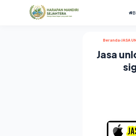
B
Beranda
›
JASA U
Jasa unl
si