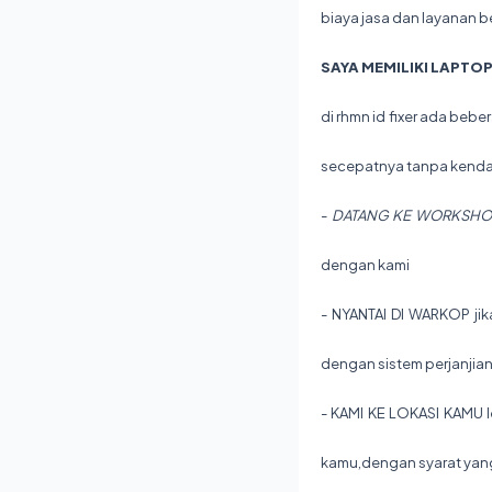
biaya jasa dan layanan b
SAYA MEMILIKI LAPTOP
di rhmn id fixer ada be
secepatnya tanpa kendala
-
DATANG KE WORKSHO
dengan kami
- NYANTAI DI WARKOP ji
dengan sistem perjanjia
- KAMI KE LOKASI KAMU l
kamu,dengan syarat yang