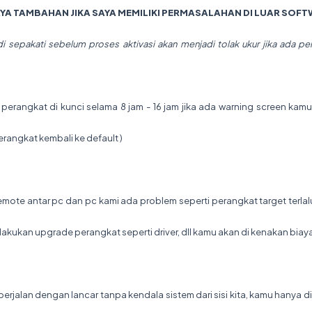
AYA TAMBAHAN JIKA SAYA MEMILIKI PERMASALAHAN DI LUAR SOFT
i sepakati sebelum proses aktivasi akan menjadi tolak ukur jika ada 
/ perangkat di kunci selama 8 jam - 16 jam jika ada warning screen kam
erangkat kembali ke default )
remote antar pc dan pc kami ada problem seperti perangkat target terlalu
lakukan upgrade perangkat seperti driver, dll kamu akan di kenakan biaya
berjalan dengan lancar tanpa kendala sistem dari sisi kita, kamu hanya d