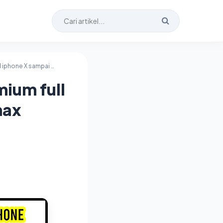
Jasa unlock i cloud jakarta barat premium full signal iphone X sampai 15 pro max
mium full
max