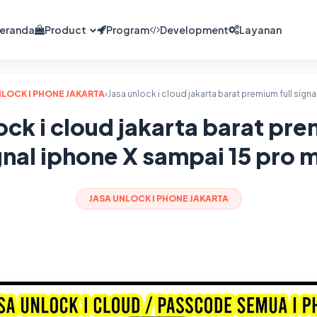
eranda
Product
Program
Development
Layanan
NLOCK I PHONE JAKARTA
›
ock i cloud jakarta barat pre
gnal iphone X sampai 15 pro 
JASA UNLOCK I PHONE JAKARTA