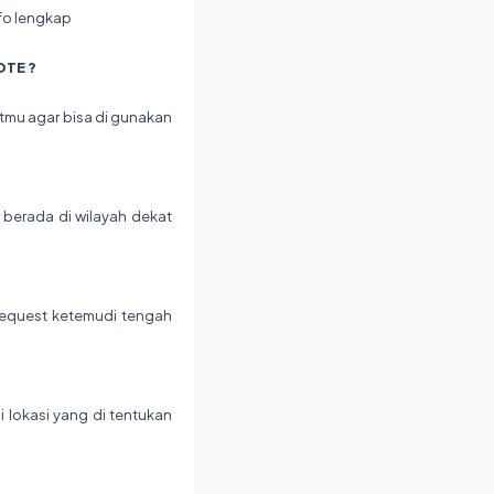
nfo lengkap
OTE ?
tmu agar bisa di gunakan
berada di wilayah dekat
request ketemudi tengah
 lokasi yang di tentukan