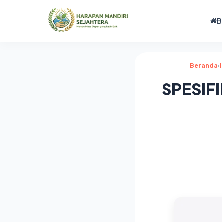
B
Beranda
›
SPESIF