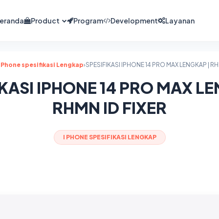
eranda
Product
Program
Development
Layanan
i Phone spesifikasi Lengkap
›
SPESIFIKASI IPHONE 14 PRO MAX LENGKAP | RH
IKASI IPHONE 14 PRO MAX LE
RHMN ID FIXER
I PHONE SPESIFIKASI LENGKAP