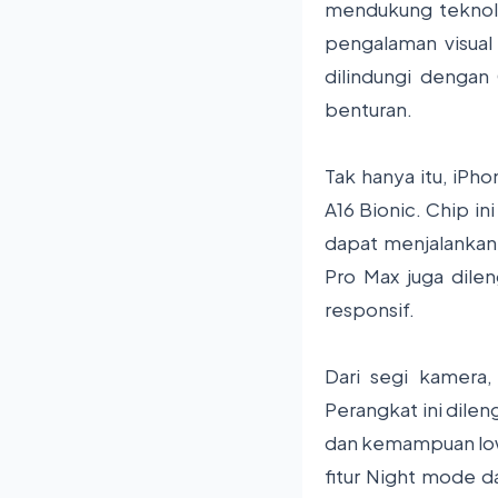
mendukung teknolo
pengalaman visual 
dilindungi dengan
benturan.
Tak hanya itu, iPho
A16 Bionic. Chip i
dapat menjalankan 
Pro Max juga dile
responsif.
Dari segi kamera
Perangkat ini dile
dan kemampuan low-l
fitur Night mode da