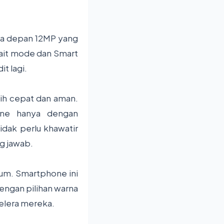
ra depan 12MP yang
rait mode dan Smart
t lagi.
ebih cepat dan aman.
one hanya dengan
dak perlu khawatir
g jawab.
ium. Smartphone ini
Dengan pilihan warna
elera mereka.