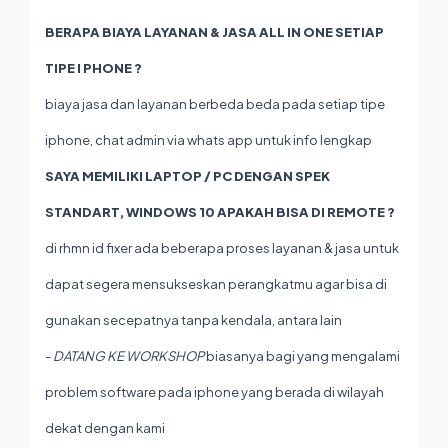
BERAPA BIAYA LAYANAN & JASA ALL IN ONE SETIAP
TIPE I PHONE ?
biaya jasa dan layanan berbeda beda pada setiap tipe
iphone, chat admin via whats app untuk info lengkap
SAYA MEMILIKI LAPTOP / PC DENGAN SPEK
STANDART, WINDOWS 10 APAKAH BISA DI REMOTE ?
di rhmn id fixer ada beberapa proses layanan & jasa untuk
dapat segera mensukseskan perangkatmu agar bisa di
gunakan secepatnya tanpa kendala, antara lain
-
DATANG KE WORKSHOP
biasanya bagi yang mengalami
problem software pada iphone yang berada di wilayah
dekat dengan kami