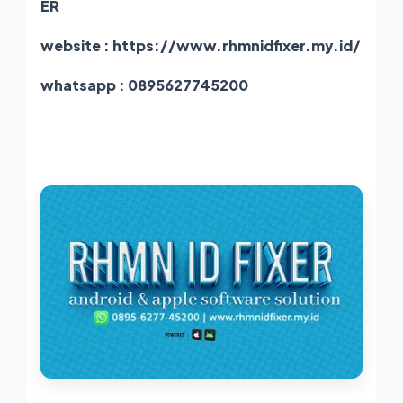
ER
website :
https://www.rhmnidfixer.my.id/
whatsapp :
0895627745200