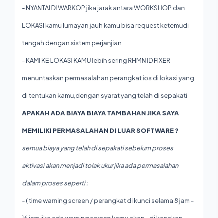
- NYANTAI DI WARKOP jika jarak antara WORKSHOP dan
LOKASI kamu lumayan jauh kamu bisa request ketemudi
tengah dengan sistem perjanjian
- KAMI KE LOKASI KAMU lebih sering RHMN ID FIXER
menuntaskan permasalahan perangkat ios di lokasi yang
di tentukan kamu,dengan syarat yang telah di sepakati
APAKAH ADA BIAYA BIAYA TAMBAHAN JIKA SAYA
MEMILIKI PERMASALAHAN DI LUAR SOFTWARE ?
semua biaya yang telah di sepakati sebelum proses
aktivasi akan menjadi tolak ukur jika ada permasalahan
dalam proses seperti :
- ( time warning screen / perangkat di kunci selama 8 jam -