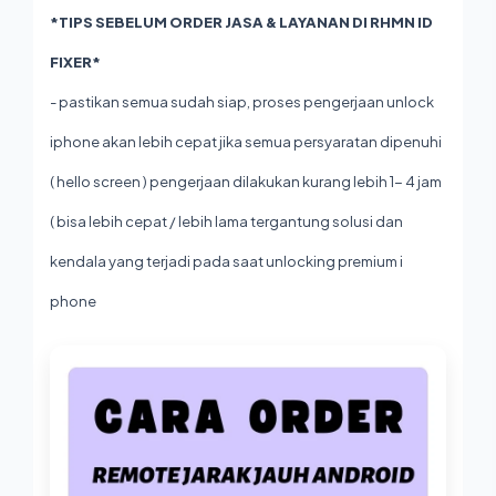
*TIPS SEBELUM ORDER JASA & LAYANAN DI RHMN ID
FIXER*
- pastikan semua sudah siap, proses pengerjaan unlock
iphone akan lebih cepat jika semua persyaratan dipenuhi
( hello screen ) pengerjaan dilakukan kurang lebih 1- 4 jam
( bisa lebih cepat / lebih lama tergantung solusi dan
kendala yang terjadi pada saat unlocking premium i
phone