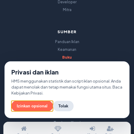
Developer
Mitra
SUMBER
Panduan Iklan
Keamanan
Buku
Tanggung Jawab
Privasi dan iklan
Peta Situs
HMS menggunakan statistik dan script iklan opsional. Anda
dapat menolak dan tetap memakai fungsi utama situs. Baca
Kebijakan Privasi
.
Izinkan opsional
Tolak
Tentang Kami
Kebijakan Privasi
Persyaratan Layanan