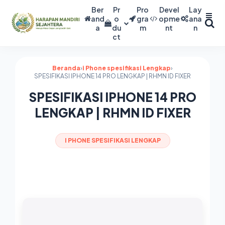
Ber
Pr
Pro
Devel
Lay
and
o
gra
opme
ana
a
du
m
nt
n
ct
Beranda
›
i Phone spesifikasi Lengkap
›
SPESIFIKASI IPHONE 14 PRO LENGKAP | RHMN ID FIXER
SPESIFIKASI IPHONE 14 PRO
LENGKAP | RHMN ID FIXER
I PHONE SPESIFIKASI LENGKAP