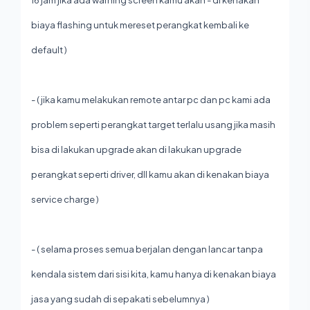
16 jam jika ada warning screen kamu akan - di kenakan
biaya flashing untuk mereset perangkat kembali ke
default )
- ( jika kamu melakukan remote antar pc dan pc kami ada
problem seperti perangkat target terlalu usang jika masih
bisa di lakukan upgrade akan di lakukan upgrade
perangkat seperti driver, dll kamu akan di kenakan biaya
service charge )
- ( selama proses semua berjalan dengan lancar tanpa
kendala sistem dari sisi kita, kamu hanya di kenakan biaya
jasa yang sudah di sepakati sebelumnya )