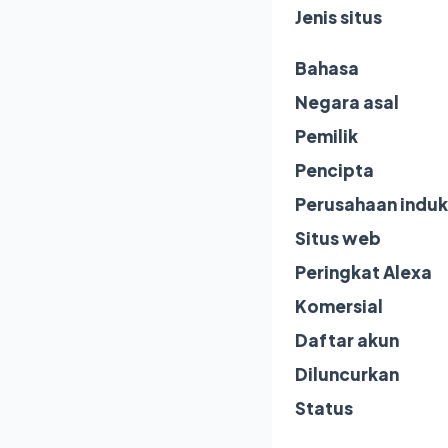
Jenis situs
Bahasa
Negara asal
Pemilik
Pencipta
Perusahaan induk
Situs web
Peringkat Alexa
Komersial
Daftar akun
Diluncurkan
Status