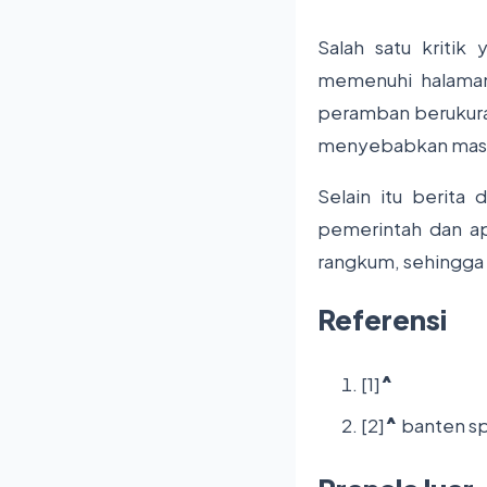
Salah satu kritik
memenuhi halaman
peramban berukuran
menyebabkan ma
Selain itu berita
pemerintah dan ap
rangkum, sehingga 
Referensi
[1]
^
[2]
^
banten s