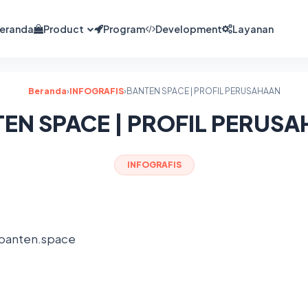
eranda
Product
Program
Development
Layanan
Beranda
›
INFOGRAFIS
›
BANTEN SPACE | PROFIL PERUSAHAAN
EN SPACE | PROFIL PERUS
INFOGRAFIS
banten.space