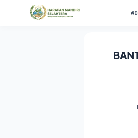
B
BANT