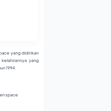
 space yang didirikan
kelahirannya yang
un 1994.
ten space