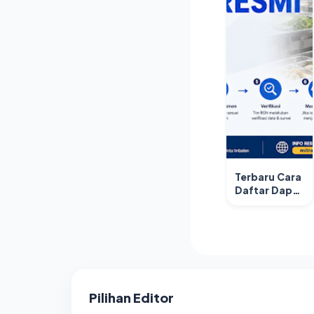
Terbaru Cara
Daftar Dapur
MBG Resmi:
Panduan
Lengkap
Menjadi
Mitra
Program
Makan
Pilihan Editor
Bergizi
Gratis