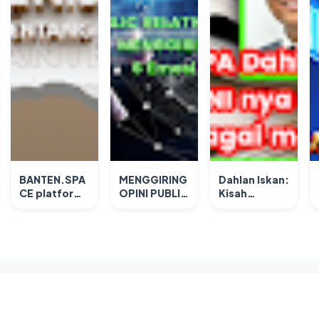
BANTEN.SPA
MENGGIRING
Dahlan Iskan:
CE platform
OPINI PUBLIK
Kisah
media online
: 6 Emosi
Inspiratif
prespektif
Dasar
Seorang
baru
Manusia
Pemimpin
yang Berani