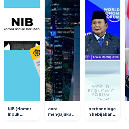
NIB (Nomor
cara
perbandinga
Induk
mengajukan
n kebijakan
Berusaha)
kur bri 100
ekonomi
dan NPWP
juta tanpa
antara era