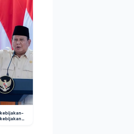
kebijakan-
kebijakan
utama
Prabowo