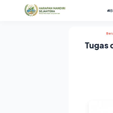
B
Ber
Tugas 