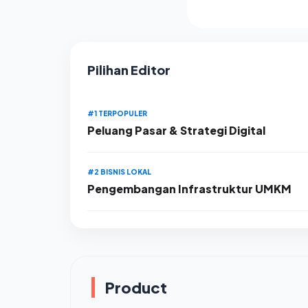
2026:
Syarat,
Prosedur,
dan Tips
Lolos
Pilihan Editor
Verifikasi
#1 TERPOPULER
Peluang Pasar & Strategi Digital
#2 BISNIS LOKAL
Pengembangan Infrastruktur UMKM
Product