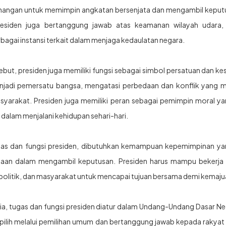
enangan untuk memimpin angkatan bersenjata dan mengambil keputus
residen juga bertanggung jawab atas keamanan wilayah udara, l
agai instansi terkait dalam menjaga kedaulatan negara.
ebut, presiden juga memiliki fungsi sebagai simbol persatuan dan k
adi pemersatu bangsa, mengatasi perbedaan dan konflik yang mu
yarakat. Presiden juga memiliki peran sebagai pemimpin moral y
t dalam menjalani kehidupan sehari-hari.
as dan fungsi presiden, dibutuhkan kemampuan kepemimpinan yang
sanaan dalam mengambil keputusan. Presiden harus mampu bekerj
 politik, dan masyarakat untuk mencapai tujuan bersama demi kemaju
a, tugas dan fungsi presiden diatur dalam Undang-Undang Dasar Ne
ipilih melalui pemilihan umum dan bertanggung jawab kepada rakyat