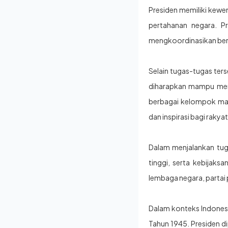
Presiden memiliki kew
pertahanan negara. P
mengkoordinasikan berb
Selain tugas-tugas ters
diharapkan mampu menj
berbagai kelompok mas
dan inspirasi bagi rakya
Dalam menjalankan tug
tinggi, serta kebijak
lembaga negara, partai
Dalam konteks Indonesi
Tahun 1945. Presiden d