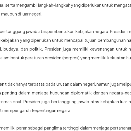
ga, serta mengambil langkah-langkah yang diperlukan untuk mengatas
 maupun di luar negeri.
uga bertanggung jawab atas pembentukan kebijakan negara. Presiden 
kebijakan yang diperlukan untuk mencapai tujuan pembangunan na
l, budaya, dan politik. Presiden juga memiliki kewenangan untuk 
lam bentuk peraturan presiden (perpres) yang memiliki kekuatan 
en tidak hanya terbatas pada urusan dalam negeri, namun juga melipu
an penting dalam menjaga hubungan diplomatik dengan negara-negar
ernasional. Presiden juga bertanggung jawab atas kebijakan luar
at mempengaruhi kepentingan negara.
ga memiliki peran sebagai panglima tertinggi dalam menjaga pertaha