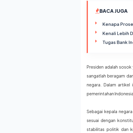
BACA JUGA
Kenapa Prose
Kenali Lebih 
Tugas Bank I
Presiden
adalah sosok 
sangatlah beragam dan
negara. Dalam artikel
pemerintahan Indonesia
Sebagai kepala negara
sesuai dengan konstit
stabilitas politik d