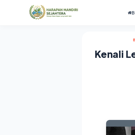
B
Kenali L