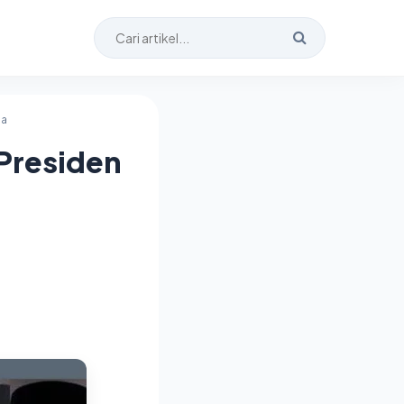
ia
 Presiden