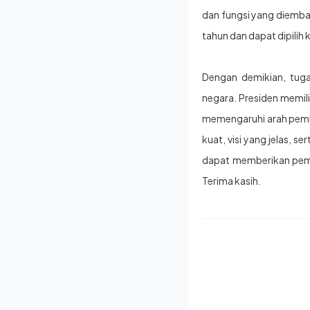
dan fungsi yang diemban
tahun dan dapat dipilih 
Dengan demikian, tuga
negara. Presiden memil
memengaruhi arah pemb
kuat, visi yang jelas, s
dapat memberikan pema
Terima kasih.