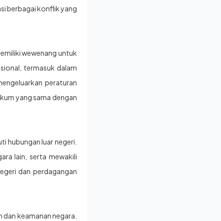
i berbagai konflik yang
memiliki wewenang untuk
sional, termasuk dalam
mengeluarkan peraturan
hukum yang sama dengan
ti hubungan luar negeri.
a lain, serta mewakili
 negeri dan perdagangan
nan dan keamanan negara.