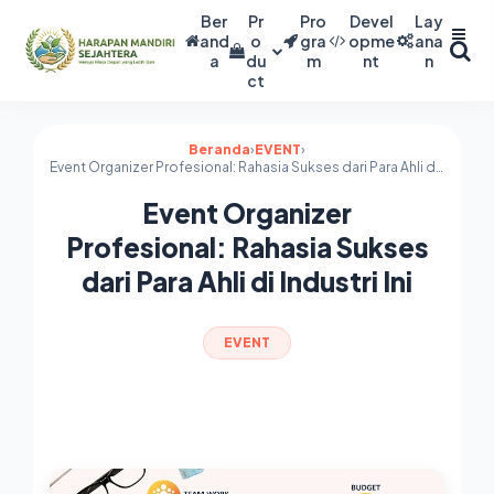
Ber
Pr
Pro
Devel
Lay
and
o
gra
opme
ana
a
du
m
nt
n
ct
Beranda
›
EVENT
›
Event Organizer Profesional: Rahasia Sukses dari Para Ahli di Industri Ini
Event Organizer
Profesional: Rahasia Sukses
dari Para Ahli di Industri Ini
EVENT