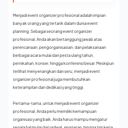
Menjadi event organizer
profesiona
l adalah impian
banyak orang yang tertarik dalam dunia event
planning. Sebagai seorang event organizer
profesional, Anda akan bertanggung jawab atas
perencanaan, pengorganisasian, dan pelaksanaan
berbagai acara mulai dari pesta ulang tahun,
pernikahan, konser, hingga konferensi besar. Meskipun
terlihat menyenangkan dan seru, menjadi event
organizer profesional juga membutuhkan
keterampilan dan dedikasi yang tinggi.
Pertama-tama, untuk menjadi event organizer
profesional, Anda perlu memiliki kemampuan
organisasi yang baik. Anda harus mampu mengatur
segala hal mulai dari jadwal, anggaran, hingga tim kerja