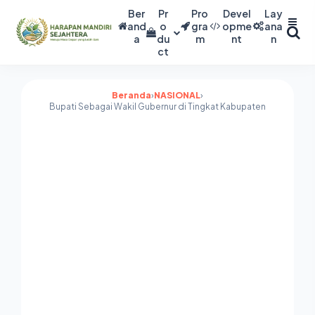
Ber
Pr
Pro
Devel
Lay
and
o
gra
opme
ana
a
du
m
nt
n
ct
Beranda
›
NASIONAL
›
Bupati Sebagai Wakil Gubernur di Tingkat Kabupaten