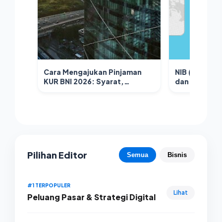
Cara Mengajukan Pinjaman
NIB (Nomor I
KUR BNI 2026: Syarat,
dan NPWP sud
Prosedur, dan Tips Lolos
mudah karen
Verifikasi
secara digita
Pilihan Editor
Semua
Bisnis
#1 TERPOPULER
Lihat
Peluang Pasar & Strategi Digital