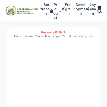
Ber
Pr
Pro
Devel
Lay
and
o
gra
opme
ana
a
du
m
nt
n
ct
Beranda
›
BISNIS
›
Bikin Bisnismu Makin Maju dengan Modal Usaha yang Pas