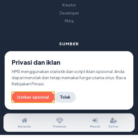
Kreator
Developer
Mitra
SUMBER
Panduan Iklan
Privasi dan iklan
Keamanan
Buku
HMS menggunakan statistik dan script iklan opsional. Anda
dapat menolak dan tetap memakai fungsi utama situs. Baca
Tanggung Jawab
Kebijakan Privasi
.
Peta Situs
Izinkan opsional
Tolak
Beranda
Premium
Masuk
Daftar
Tentang Kami