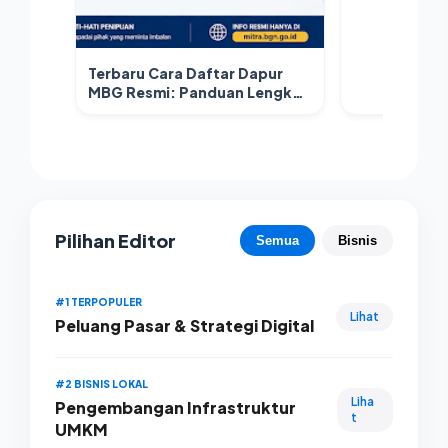
Terbaru Cara Daftar Dapur
MBG Resmi: Panduan Lengkap
Menjadi Mitra Program Makan
Bergizi Gratis
Pilihan Editor
Semua
Bisnis
#1 TERPOPULER
Lihat
Peluang Pasar & Strategi Digital
#2 BISNIS LOKAL
Liha
Pengembangan Infrastruktur
t
UMKM