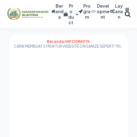
Ber
Pr
Pro
Devel
Lay
and
o
gra
opme
ana
a
du
m
nt
n
ct
Beranda
›
INFOGRAFIS
›
CARA MEMBUAT STRUKTUR WEBSITE ORGANIZE SEPERTI TRIBUN NEWS