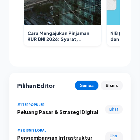
Cara Mengajukan Pinjaman
NIB (Nomor I
KUR BNI 2026: Syarat,
dan NPWP sud
Prosedur, dan Tips Lolos
mudah karen
Verifikasi
secara digita
Pilihan Editor
Semua
Bisnis
#1 TERPOPULER
Lihat
Peluang Pasar & Strategi Digital
#2 BISNIS LOKAL
Liha
Pengembangan Infrastruktur