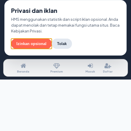
Panduan Iklan
Privasi dan iklan
Keamanan
Buku
HMS menggunakan statistik dan script iklan opsional. Anda
dapat menolak dan tetap memakai fungsi utama situs. Baca
Tanggung Jawab
Kebijakan Privasi
.
Peta Situs
Izinkan opsional
Tolak
Beranda
Premium
Masuk
Daftar
Tentang Kami
Kebijakan Privasi
Persyaratan Layanan
Kontak
Pengaturan Privasi
© 2026 Harapan Mandiri Sejahtera. Hak cipta dilindungi.