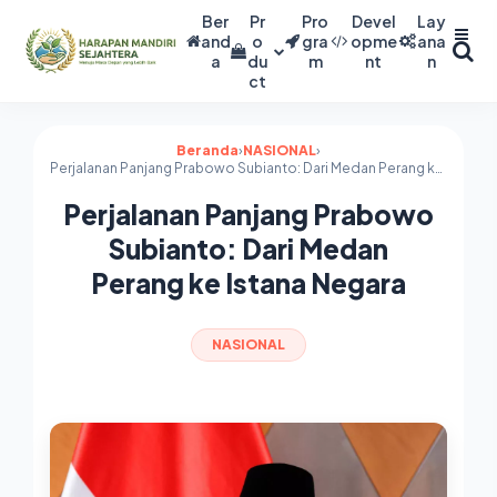
Ber
Pr
Pro
Devel
Lay
and
o
gra
opme
ana
a
du
m
nt
n
ct
Beranda
›
NASIONAL
›
Perjalanan Panjang Prabowo Subianto: Dari Medan Perang ke Istana Negara
Perjalanan Panjang Prabowo
Subianto: Dari Medan
Perang ke Istana Negara
NASIONAL