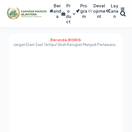
Ber
Pr
Pro
Devel
Lay
and
o
gra
opme
ana
a
du
m
nt
n
ct
Beranda
›
BISNIS
›
Jangan Diam Saat Tertipu! Ubah Kerugian Menjadi Perlawanan Bersama Komunitas Valid.id