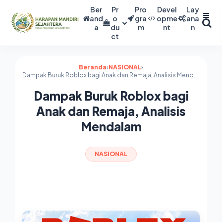
Ber
Pr
Pro
Devel
Lay
and
o
gra
opme
ana
a
du
m
nt
n
ct
Beranda
›
NASIONAL
›
Dampak Buruk Roblox bagi Anak dan Remaja, Analisis Mendalam
Dampak Buruk Roblox bagi
Anak dan Remaja, Analisis
Mendalam
NASIONAL