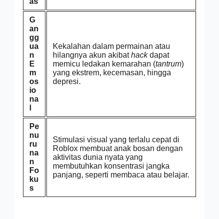
as
G
an
gg
ua
Kekalahan dalam permainan atau
n
hilangnya akun akibat
hack
dapat
E
memicu ledakan kemarahan (
tantrum
)
m
yang ekstrem, kecemasan, hingga
os
depresi.
io
na
l
Pe
nu
Stimulasi visual yang terlalu cepat di
ru
Roblox membuat anak bosan dengan
na
aktivitas dunia nyata yang
n
membutuhkan konsentrasi jangka
Fo
panjang, seperti membaca atau belajar.
ku
s